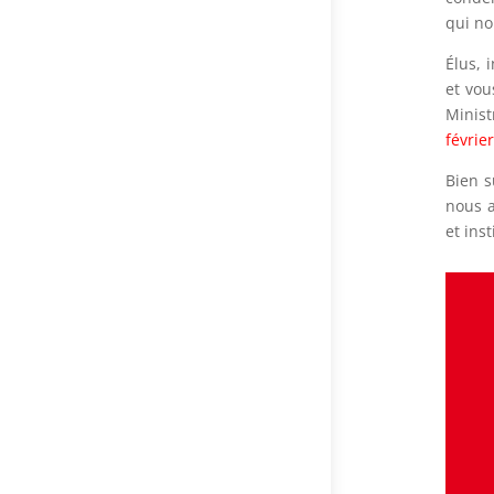
qui no
Élus, 
et vou
Minist
févrie
Bien s
nous a
et ins