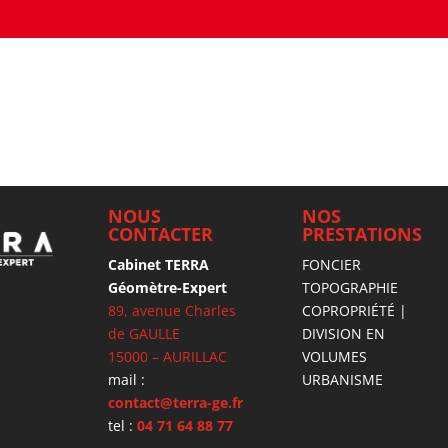
NOUS
NOS
CONTACTER
PRESTATIONS
Cabinet TERRA
FONCIER
Géomètre-Expert
TOPOGRAPHIE
89, avenue Charles
COPROPRIÉTÉ |
de GAULLE
DIVISION EN
15000 – AURILLAC
VOLUMES
mail :
URBANISME
contact@terra-ge.fr
tel :
04 71 64 88 77