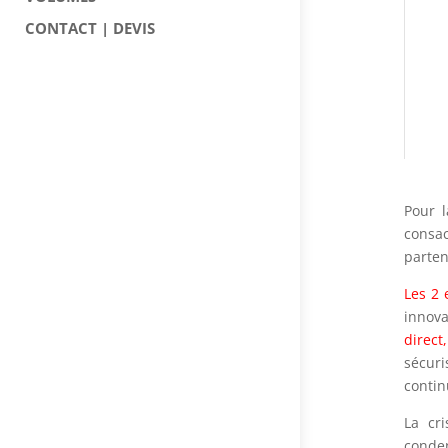
CONTACT | DEVIS
Pour l
consac
parten
Les 2 
innova
direct
sécuri
contin
La cr
conden