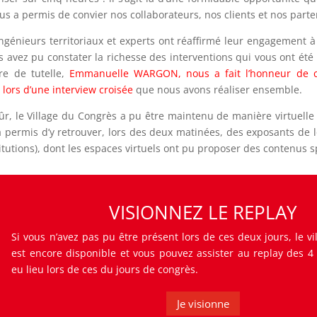
us a permis de convier nos collaborateurs, nos clients et nos parte
ingénieurs territoriaux et experts ont réaffirmé leur engagement 
s avez pu constater la richesse des interventions qui vous ont été 
re de tutelle,
Emmanuelle WARGON, nous a fait l’honneur de c
r lors d’une interview croisée
que nous avons réaliser ensemble.
ûr, le Village du Congrès a pu être maintenu de manière virtuel
 permis d’y retrouver, lors des deux matinées, des exposants de 
titutions), dont les espaces virtuels ont pu proposer des contenus 
VISIONNEZ LE REPLAY
Si vous n’avez pas pu être présent lors de ces deux jours, le v
est encore disponible et vous pouvez assister au replay des 4
eu lieu lors de ces du jours de congrès.
Je visionne