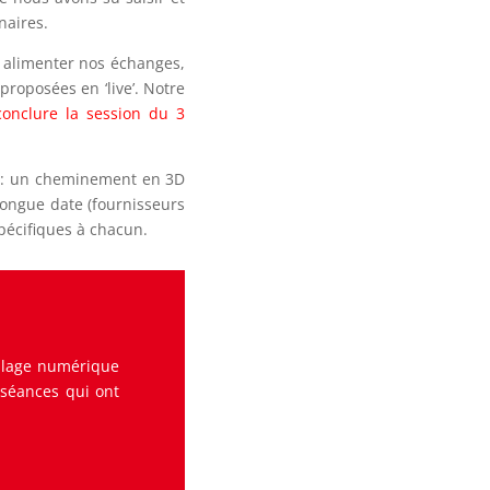
naires.
à alimenter nos échanges,
proposées en ‘live’. Notre
onclure la session du 3
le : un cheminement en 3D
longue date (fournisseurs
spécifiques à chacun.
illage numérique
 séances qui ont