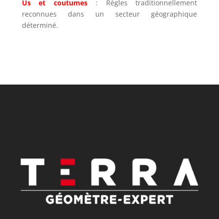
Us et coutumes
: Règles traditionnellement
reconnues dans un secteur géographique
déterminé.