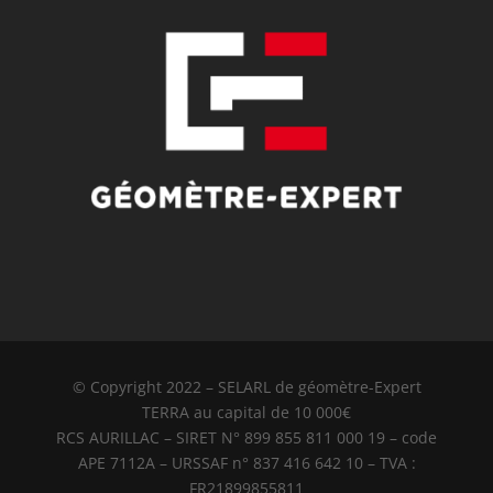
© Copyright 2022 – SELARL de géomètre-Expert
TERRA au capital de 10 000€
RCS AURILLAC – SIRET N° 899 855 811 000 19 – code
APE 7112A – URSSAF n° 837 416 642 10 – TVA :
FR21899855811